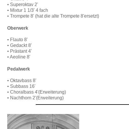
• Superoktav 2'
• Mixtur 1 1/3' 4 fach
• Trompete 8' (hat die alte Trompete 8'ersetzt)
Oberwerk
• Flauto 8'
• Gedackt 8'
• Prästant 4'
• Aeoline 8'
Pedalwerk
• Oktavbass 8'
• Subbass 16'
• Choralbass 4'(Erweiterung)
• Nachthorn 2'(Erweiterung)