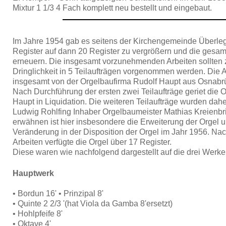
Mixtur 1 1/3 4 Fach komplett neu bestellt und eingebaut.
Im Jahre 1954 gab es seitens der Kirchengemeinde Überle
Register auf dann 20 Register zu vergrößern und die gesam
erneuern. Die insgesamt vorzunehmenden Arbeiten sollten z
Dringlichkeit in 5 Teilaufträgen vorgenommen werden. Die A
insgesamt von der Orgelbaufirma Rudolf Haupt aus Osnabr
Nach Durchführung der ersten zwei Teilaufträge geriet die 
Haupt in Liquidation. Die weiteren Teilaufträge wurden dah
Ludwig Rohlfing Inhaber Orgelbaumeister Mathias Kreienbrin
erwähnen ist hier insbesondere die Erweiterung der Orgel 
Veränderung in der Disposition der Orgel im Jahr 1956. Na
Arbeiten verfügte die Orgel über 17 Register.
Diese waren wie nachfolgend dargestellt auf die drei Werke d
Hauptwerk
• Bordun 16' • Prinzipal 8'
• Quinte 2 2/3 '(hat Viola da Gamba 8'ersetzt)
• Hohlpfeife 8'
• Oktave 4'