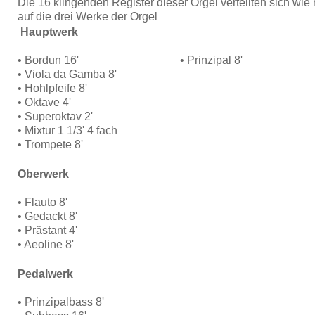
Die 16 klingenden Register dieser Orgel verteilten sich wie
auf die drei Werke der Orgel
Hauptwerk
• Bordun 16' • Prinzipal 8'
• Viola da Gamba 8'
• Hohlpfeife 8'
• Oktave 4'
• Superoktav 2'
• Mixtur 1 1/3' 4 fach
• Trompete 8'
Oberwerk
• Flauto 8'
• Gedackt 8'
• Prästant 4'
• Aeoline 8'
Pedalwerk
• Prinzipalbass 8'