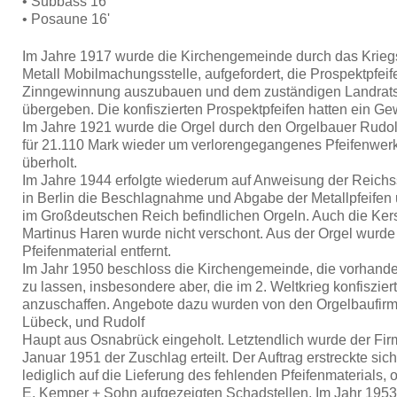
• Subbass 16'
• Posaune 16'
Im Jahre 1917 wurde die Kirchengemeinde durch das Kriegs
Metall Mobilmachungsstelle, aufgefordert, die Prospektpfei
Zinngewinnung auszubauen und dem zuständigen Landrat
übergeben. Die konfiszierten Prospektpfeifen hatten ein Ge
Im Jahre 1921 wurde die Orgel durch den Orgelbauer Rudo
für 21.110 Mark wieder um verlorengegangenes Pfeifenwerk 
überholt.
Im Jahre 1944 erfolgte wiederum auf Anweisung der Reichss
in Berlin die Beschlagnahme und Abgabe der Metallpfeifen
im Großdeutschen Reich befindlichen Orgeln. Auch die Kerst
Martinus Haren wurde nicht verschont. Aus der Orgel wurde
Pfeifenmaterial entfernt.
Im Jahr 1950 beschloss die Kirchengemeinde, die vorhande
zu lassen, insbesondere aber, die im 2. Weltkrieg konfiszier
anzuschaffen. Angebote dazu wurden von den Orgelbaufir
Lübeck, und Rudolf
Haupt aus Osnabrück eingeholt. Letztendlich wurde der Fi
Januar 1951 der Zuschlag erteilt. Der Auftrag erstreckte sich
lediglich auf die Lieferung des fehlenden Pfeifenmaterials,
E. Kemper + Sohn aufgezeigten Schadstellen. Im Jahr 1953