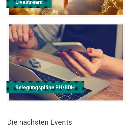
Livestream
hier klicken
Belegungspläne PH/BDH
hier klicken
Die nächsten Events