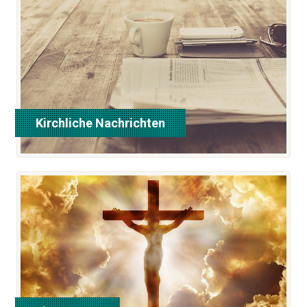
Kirchliche Nachrichten
hier klicken