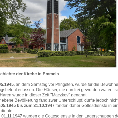
chichte der Kirche in Emmeln
05.1945
, an dem Samstag vor Pfingsten, wurde für die Bewohn
sbefehl erlassen. Die Häuser, die nun frei geworden waren, s
 Haren wurde in dieser Zeit "Maczkov" genannt.
triebene Bevölkerung fand zwar Unterschlupf, durfte jedoch nic
05.1945 bis zum 31.10.1947
fanden daher Gottesdienste in einer
 diente.
 01.11.1947
wurden die Gottesdienste in den Lagerschuppen der