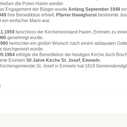
rließen die Polen Haren wieder.
as Engagement der Bürger wurde
Anfang September 1948
ein
949
ihre Benediktion erhielt.
Pfarrer Hawighorst
bestimmte Jos
r ein einfacher Mann war.
11.1959
beschloss der Kirchenvorstand Haren, Emmeln zu ein
960
genehmigt wurde.
1960
herrschter ein großer Wunsch nach einem adäquaten Gotte
 durchgesetzt wurde.
05.1964
erfolgte die Benediktion der heutigen Kirche duch Bisch
ierte Emmeln
50 Jahre Kirche St. Josef, Emmeln
.
Kirchengemeinde St. Josef in Emmeln hat
1819 Gemeindemitgli
t