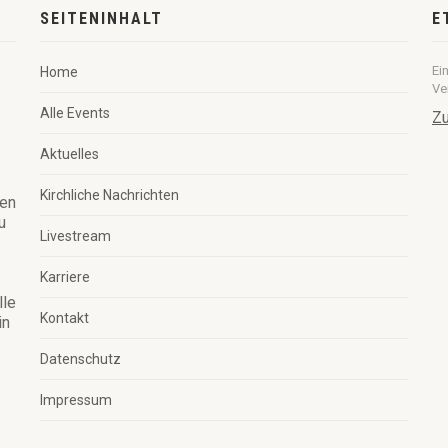
SEITENINHALT
E
Ei
Home
Ve
Alle Events
Zu
Aktuelles
Kirchliche Nachrichten
ren
u
Livestream
Karriere
lle
Kontakt
in
Datenschutz
Impressum