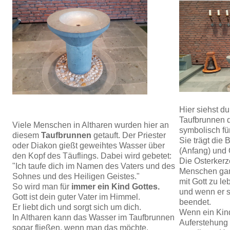
Hier siehst d
Taufbrunnen 
Viele Menschen in Altharen wurden hier an
symbolisch fü
diesem
Taufbrunnen
getauft. Der Priester
Sie trägt die
oder Diakon gießt geweihtes Wasser über
(Anfang) und
den Kopf des Täuflings. Dabei wird gebetet:
Die Osterkerz
"Ich taufe dich im Namen des Vaters und des
Menschen gan
Sohnes und des Heiligen Geistes."
mit Gott zu le
So wird man für
immer ein Kind Gottes.
und wenn er s
Gott ist dein guter Vater im Himmel.
beendet.
Er liebt dich und sorgt sich um dich.
Wenn ein Kind
In Altharen kann das Wasser im Taufbrunnen
Auferstehung 
sogar fließen, wenn man das möchte.