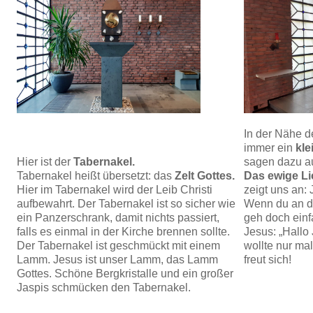
In der Nähe d
immer ein
kle
Hier ist der
Tabernakel.
sagen dazu au
Tabernakel heißt übersetzt: das
Zelt Gottes.
Das ewige Li
Hier im Tabernakel wird der Leib Christi
zeigt uns an: 
aufbewahrt. Der Tabernakel ist so sicher wie
Wenn du an d
ein Panzerschrank, damit nichts passiert,
geh doch einf
falls es einmal in der Kirche brennen sollte.
Jesus: „Hallo J
Der Tabernakel ist geschmückt mit einem
wollte nur mal
Lamm. Jesus ist unser Lamm, das Lamm
freut sich!
Gottes. Schöne Bergkristalle und ein großer
Jaspis schmücken den Tabernakel.