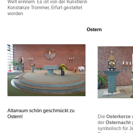
Welt erinnern. Es ist von der Künstlerin
Konstanze Trommer, Erfurt gestaltet
worden.
Ostern
Altarraum schön geschmückt zu
Ostern!
Die
Osterkerze
w
der
Osternacht
g
symbolisch für J