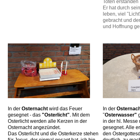
Toten erstanden i
Er hat durch sei
leben, viel "Lich
gebracht und d
und Hoffnung ge
In der
Osternacht
wird das Feuer
In der
Osternac
gesegnet - das
"Osterlicht"
. Mit dem
"
Osterwasser"
g
Osterlicht werden alle Kerzen in der
in der hl. Messe
Osternacht angezündet.
gesegnet. Alle e
Das Osterlicht und die Osterkerze stehen
den Ostergottesd
für Jesus, der einmal gesagt hat, ich bin
deutlich zu mach