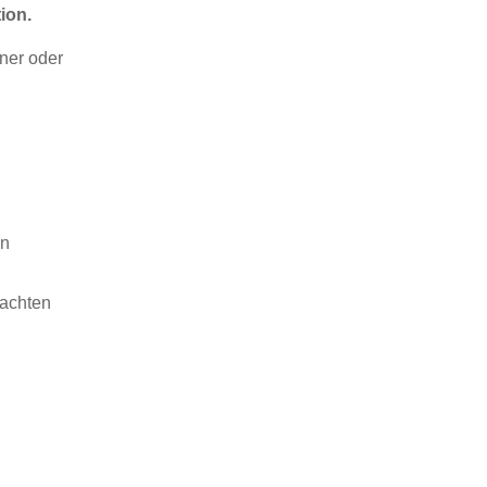
ion.
iner oder
en
rachten